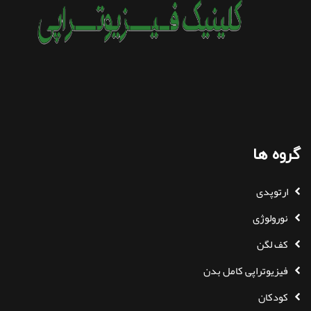
گروه ها
ارتوپدی
نورولوژی
کف لگن
فیزیوتراپی کامل بدن
کودکان