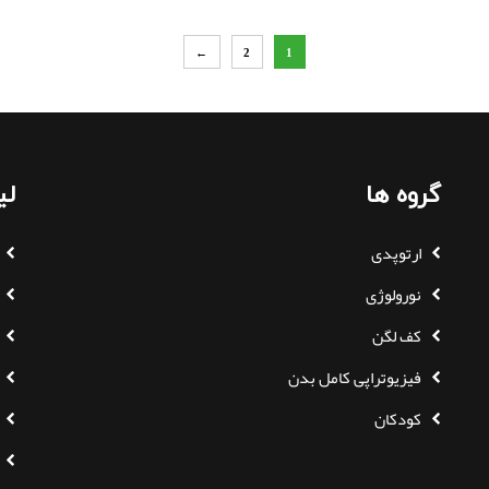
←
2
1
گروه ها
لی
ارتوپدی
نورولوژی
کف لگن
فیزیوتراپی کامل بدن
کودکان