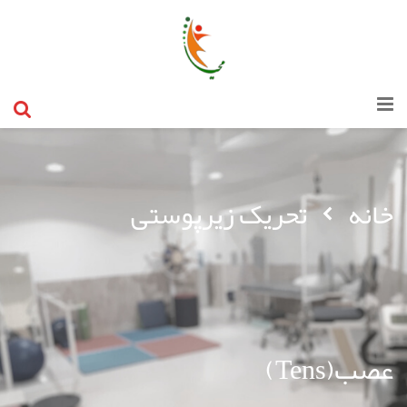
خانه
تحریک زیرپوستی
عصب(Tens)