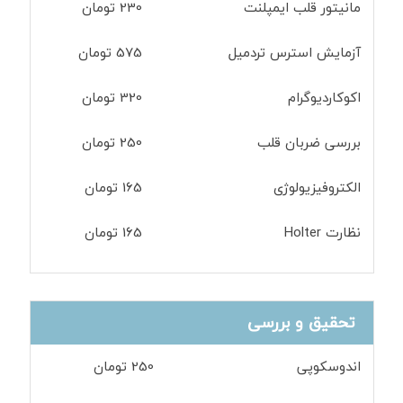
مانیتور قلب ایمپلنت
230 تومان
آزمایش استرس تردمیل
575 تومان
اکوکاردیوگرام
320 تومان
بررسی ضربان قلب
250 تومان
الکتروفیزیولوژی
165 تومان
نظارت Holter
165 تومان
تحقیق و بررسی
اندوسکوپی
250 تومان