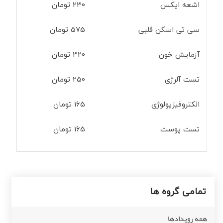
اشعه ایکس
230 تومان
سی تی اسکن قلبی
575 تومان
آزمایش خون
320 تومان
تست آلرژی
250 تومان
الکتروفیزیولوژی
165 تومان
تست پوست
165 تومان
تمامی گروه ها
همه رویدادها