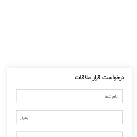
سه شنبه - چهارشنبه
9.00 – 17.00
پنج شنبه
9.00 – 15.00
جمعه
تعطیل
درخواست قرار ملاقات