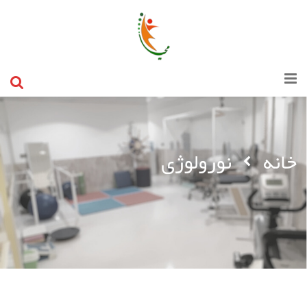
خانه
نورولوژی