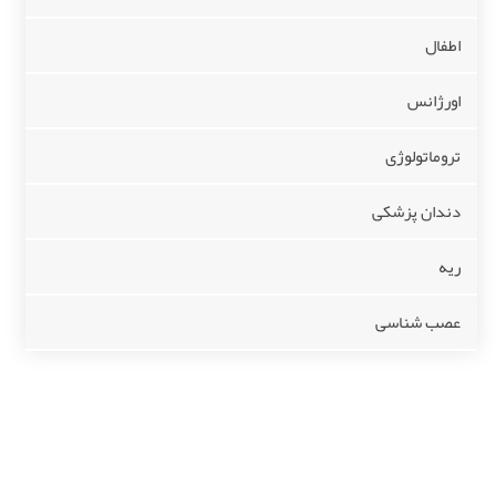
اطفال
اورژانس
تروماتولوژی
دندان پزشکی
ریه
عصب شناسی
ساعات کاری
شنبه - دوشنبه
8.00 – 18.00