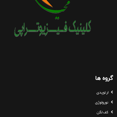
گروه ها
ارتوپدی
نورولوژی
کف لگن