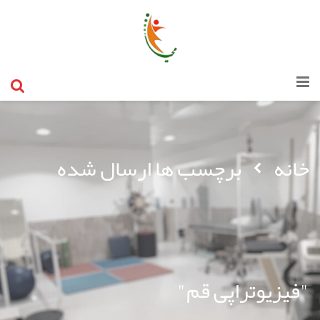
خانه
برچسب ها ارسال شده
"فیزیوتراپی قم"